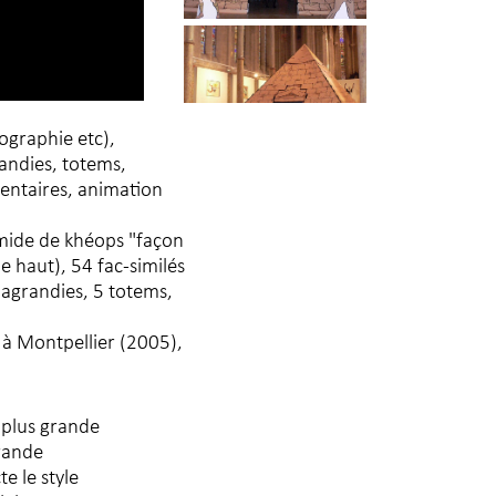
ographie etc),
andies, totems,
entaires, animation
mide de khéops "façon
e haut), 54 fac-similés
agrandies, 5 totems,
 à Montpellier (2005),
a plus grande
Grande
e le style