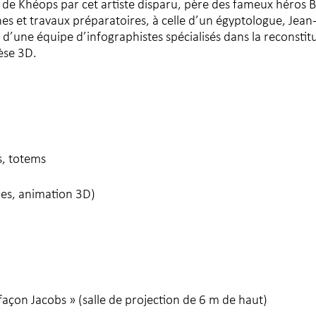
ion de Khéops par cet artiste disparu, père des fameux héros B
hes et travaux préparatoires, à celle d’un égyptologue, Jean
d’une équipe d’infographistes spécialisés dans la reconstit
èse 3D.
s, totems
res, animation 3D)
açon Jacobs » (salle de projection de 6 m de haut)