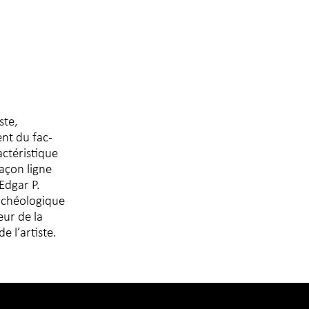
ste,
ent du fac-
actéristique
açon ligne
Edgar P.
archéologique
eur de la
 l’artiste.