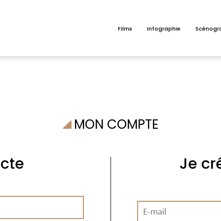
Films
Infographie
Scénogr
MON COMPTE
cte
Je c