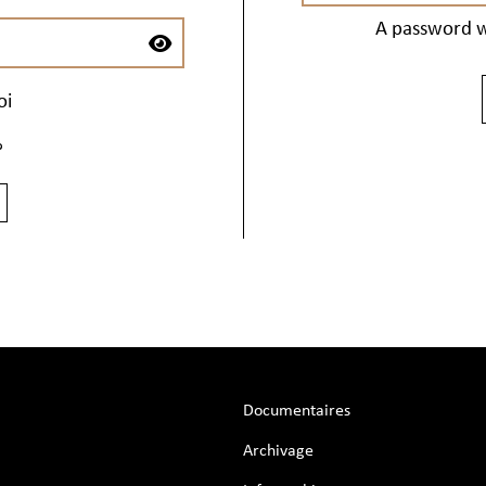
A password wi
oi
?
Documentaires
Archivage