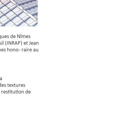
ques de Nîmes
uil (INRAP) et Jean
hes hono- raire au
La
des textures
 restitution de