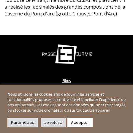
Toulouse Le Mirail), membre du CREAP et plasticien. Il
a réalisé les fac similés des grandes compositions de la
Caverne du Pont d’arc (grotte Chauvet-Pont d’Arc).
Films
Contact
Nous utilisons les cookies afin de fournir les services et
Boutique
fonctionnalités proposés sur notre site et améliorer l’expérience de
nos utilisateurs. Les cookies sont des données qui sont téléchargés
ou stockés sur votre ordinateur ou sur tout autre appareil.
Paramètres
Je refuse
Accepter
Mentions légales