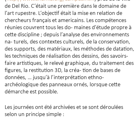
de Del Rio. C’était une première dans le domaine de
l’art rupestre. L’objectif était la mise en relation de
chercheurs français et americains. Les compétences
réunies couvrent tous les do- maines d’étude propre à
cette discipline ; depuis l’analyse des environnements
na- turels, des contextes culturels, de la conservation,
des supports, des matériaux, les méthodes de datation,
les techniques de réalisation des dessins, des savoirs-
faire artistiques, le relevé graphique, du traitement des
figures, la restitution 3D, la créa- tion de bases de
données, … jusqu’à l’interprétation ethno-
archéologique des panneaux ornés, lorsque cette
démarche est possible.
Les journées ont été archivées et se sont déroulées
selon un principe simple :
– 1⁄2 journée de communications afin que chaque
participant expose à l’ensemble du groupe l’une des
activités qu’il exerce dans le domaine de l’art