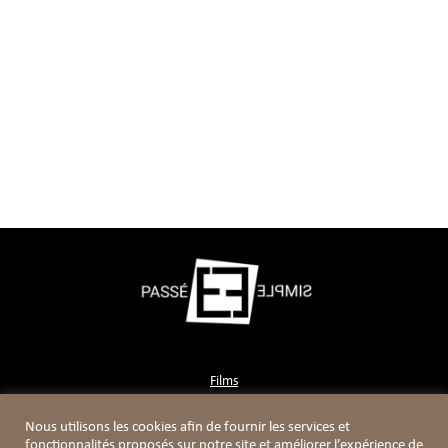
rupestre
– 1⁄2 journée de visite de site rupestre afin de
discuter devant les pan- neaux ornés. Lors de ces
visites, C. Boyd nous a présenté les recherches
menées et les résultats obtenus sur les gisements et
les parois ornées de l’ensemble de la Lower Pecos
river.Organisation :
Philippe Walter (France), Carole Fritz (France),
Margaret Conkey (Université deBerkeley, USA),
Carolyn Boyd (Shumla, USA)
Films
Contact
Nous utilisons les cookies afin de fournir les services et
Boutique
fonctionnalités proposés sur notre site et améliorer l’expérience de