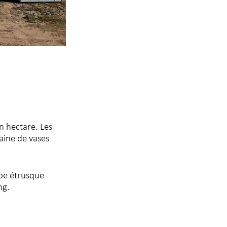
un hectare. Les
aine de vases
mbe étrusque
ng.